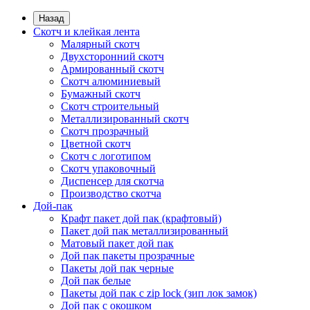
Назад
Скотч и клейкая лента
Малярный скотч
Двухсторонний скотч
Армированный скотч
Скотч алюминиевый
Бумажный скотч
Скотч строительный
Металлизированный скотч
Скотч прозрачный
Цветной скотч
Скотч с логотипом
Скотч упаковочный
Диспенсер для скотча
Производство скотча
Дой-пак
Крафт пакет дой пак (крафтовый)
Пакет дой пак металлизированный
Матовый пакет дой пак
Дой пак пакеты прозрачные
Пакеты дой пак черные
Дой пак белые
Пакеты дой пак с zip lock (зип лок замок)
Дой пак с окошком